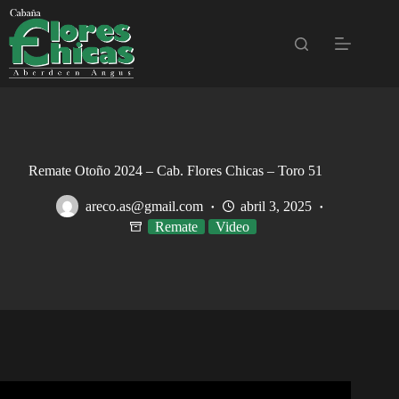
Saltar
al
contenido
Remate Otoño 2024 – Cab. Flores Chicas – Toro 51
areco.as@gmail.com
abril 3, 2025
Remate
Video