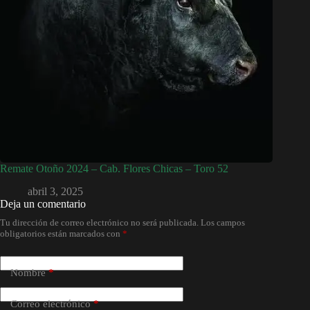
Remate Otoño 2024 – Cab. Flores Chicas – Toro 52
abril 3, 2025
Deja un comentario
Tu dirección de correo electrónico no será publicada.
Los campos
obligatorios están marcados con
*
Nombre
*
Correo electrónico
*